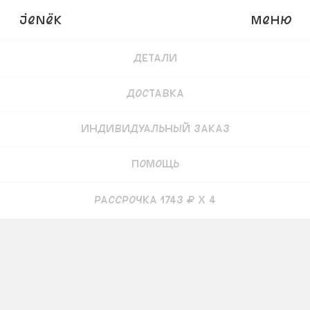
JENёK
Меню
Купить
8200
₽
6970 ₽
Детали
Доставка
Индивидуальный заказ
Помощь
рассрочка 1743 ₽ x 4