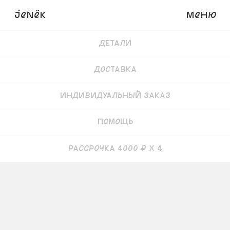
JENёK
Меню
Купить
16 000
₽
Детали
Доставка
Индивидуальный заказ
Помощь
рассрочка 4000 ₽ x 4