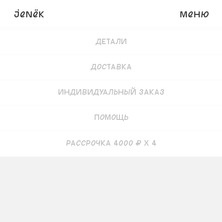
JENёK
Меню
Купить
16 000
₽
Детали
Доставка
Индивидуальный заказ
Помощь
рассрочка 4000 ₽ x 4