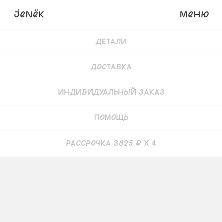
JENёK
Меню
Купить
18 000
₽
15 300 ₽
Детали
Доставка
Индивидуальный заказ
Помощь
рассрочка 3825 ₽ x 4