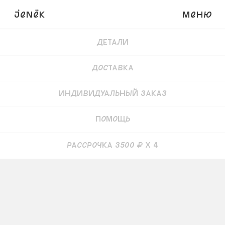
JENёK
Меню
Купить
14 000
₽
Детали
Доставка
Индивидуальный заказ
Помощь
рассрочка 3500 ₽ x 4