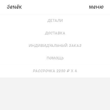
JENёK
Меню
Купить
9000
₽
Детали
Доставка
Индивидуальный заказ
Помощь
рассрочка 2250 ₽ x 4